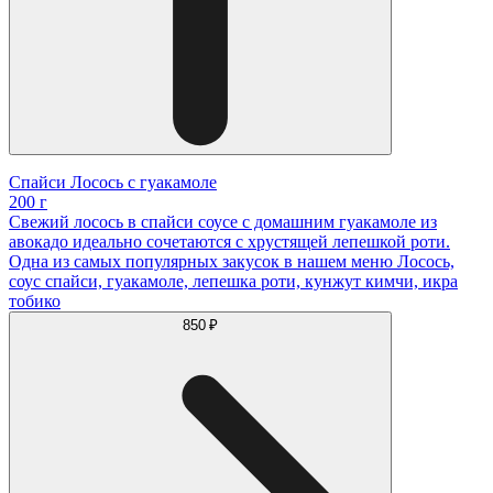
Спайси Лосось с гуакамоле
200 г
Свежий лосось в спайси соусе с домашним гуакамоле из
авокадо идеально сочетаются с хрустящей лепешкой роти.
Одна из самых популярных закусок в нашем меню Лосось,
соус спайси, гуакамоле, лепешка роти, кунжут кимчи, икра
тобико
850 ₽