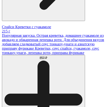
Спайси Креветки с гуакамоле
215 г
Популярная закуска. Острая креветка, домашнее гуакамоле из
авокадо и обжаренная лепешка роти. Для объединения вкусов
добавляем сладковатый соус тонкацу-унаги и азиатскую
приправу фурикаке Креветки, соус спайси, гуакамоле, соус
тонкацу-унаги, лепешка роти, приправа фурикаке
850 ₽