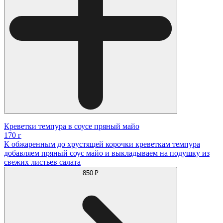
Креветки темпура в соусе пряный майо
170 г
К обжаренным до хрустящей корочки креветкам темпура
добавляем пряный соус майо и выкладываем на подушку из
свежих листьев салата
850 ₽