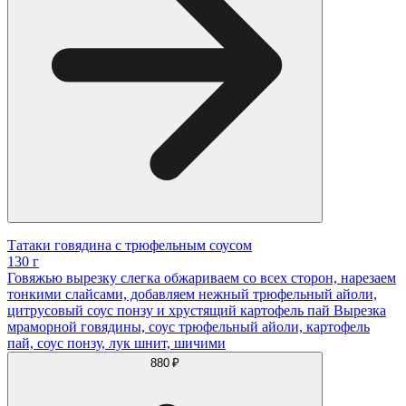
Татаки говядина с трюфельным соусом
130 г
Говяжью вырезку слегка обжариваем со всех сторон, нарезаем
тонкими слайсами, добавляем нежный трюфельный айоли,
цитрусовый соус понзу и хрустящий картофель пай Вырезка
мраморной говядины, соус трюфельный айоли, картофель
пай, соус понзу, лук шнит, шичими
880 ₽