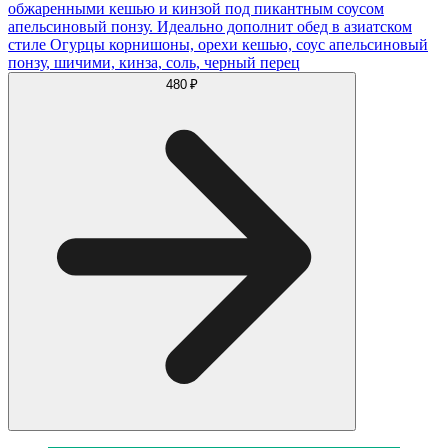
обжаренными кешью и кинзой под пикантным соусом
апельсиновый понзу. Идеально дополнит обед в азиатском
стиле Огурцы корнишоны, орехи кешью, соус апельсиновый
понзу, шичими, кинза, соль, черный перец
480 ₽