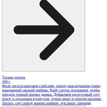
Татаки лосось
100 г
Филе лосося нарезаем слайсами, сверху выкладываем тонко
нарезанный свежий имбирь. Рыбу слегка опаливаем, чтобы
придать тонкий аромат дымка. Добавляем цитрусовый соус
понзу и посыпаем кунжутом, луком шнит и перцем шичими
Лосось, соус понзу, корень имбиря, лук шнит, шичими