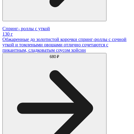
Спринг- роллы с уткой
130 г
Обжаренные до золотистой корочки спринг-роллы с сочной
уткой и томлеными овощами отлично сочетаются с
пикантным, сладковатым соусом хойсин
680 ₽