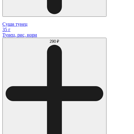
Суши тунец
35 г
Тунец, рис, нори
290 ₽