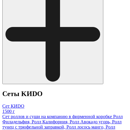
Сеты KИDO
Сет КИDO
1500 г
Сет роллов и суши на компанию в фирменной коробке Ролл
Филадельфия, Ролл Калифорния, Ролл Авокадо угорь, Ролл
тунец с трюфельной заправкой, Ролл лосось манго, Ролл