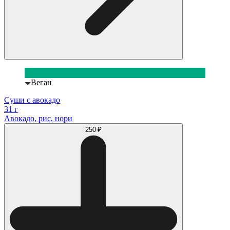
Веган
Суши с авокадо
31 г
Авокадо, рис, нори
250 ₽