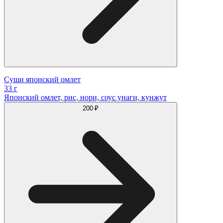
Суши японский омлет
33 г
Японский омлет, рис, нори, соус унаги, кунжут
200 ₽