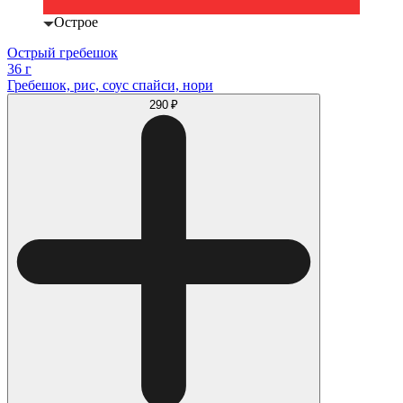
Острое
Острый гребешок
36 г
Гребешок, рис, соус спайси, нори
290 ₽