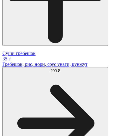
Суши гребешок
35 г
Гребешок, рис, нори, соус унаги, кунжут
290 ₽