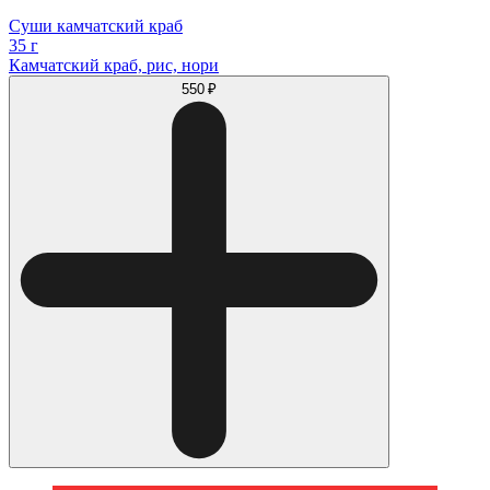
Суши камчатский краб
35 г
Камчатский краб, рис, нори
550 ₽