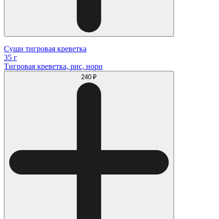
Суши тигровая креветка
35 г
Тигровая креветка, рис, нори
240 ₽