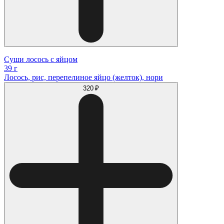
Суши лосось с яйцом
39 г
Лосось, рис, перепелиное яйцо (желток), нори
320 ₽