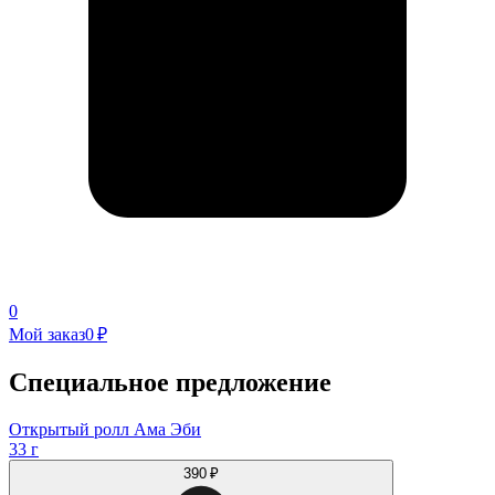
0
Мой заказ
0 ₽
Специальное предложение
Открытый ролл Ама Эби
33 г
390 ₽