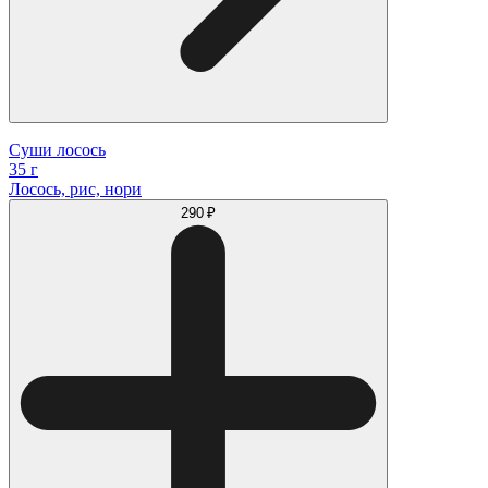
Суши лосось
35 г
Лосось, рис, нори
290 ₽