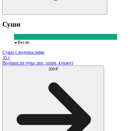
Суши
Веган
Суши с водорослями
35 г
Водоросли чука, рис, нори, кунжут
200 ₽