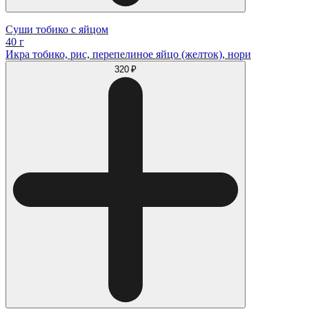
Суши тобико с яйцом
40 г
Икра тобико, рис, перепелиное яйцо (желток), нори
320 ₽