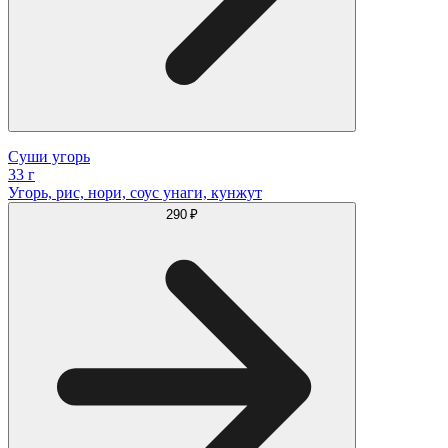
Суши угорь
33 г
Угорь, рис, нори, соус унаги, кунжут
290 ₽