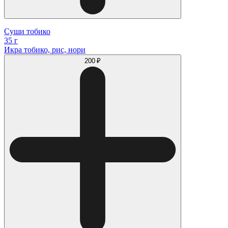
Суши тобико
35 г
Икра тобико, рис, нори
200 ₽