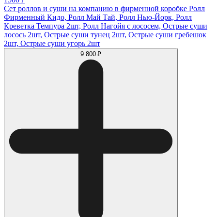
Сет роллов и суши на компанию в фирменной коробке Ролл
Фирменный Кидо, Ролл Май Тай, Ролл Нью-Йорк, Ролл
Креветка Темпура 2шт, Ролл Нагойя с лососем, Острые суши
лосось 2шт, Острые суши тунец 2шт, Острые суши гребешок
2шт, Острые суши угорь 2шт
9 800 ₽