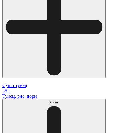
Суши тунец
35 г
Тунец, рис, нори
290 ₽