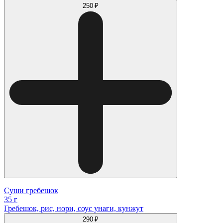
250 ₽
Суши гребешок
35 г
Гребешок, рис, нори, соус унаги, кунжут
290 ₽