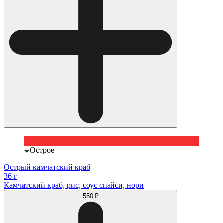
Острое
Острый камчатский краб
36 г
Камчатский краб, рис, соус спайси, нори
550 ₽