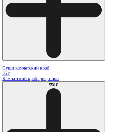
Суши камчатский краб
35 г
Камчатский краб, рис, нори
550 ₽