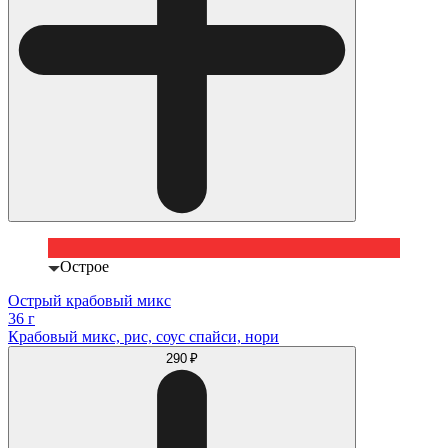
Острое
Острый крабовый микс
36 г
Крабовый микс, рис, соус спайси, нори
290 ₽