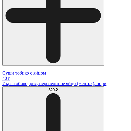
Суши тобико с яйцом
40 г
Икра тобико, рис, перепелиное яйцо (желток), нори
320 ₽