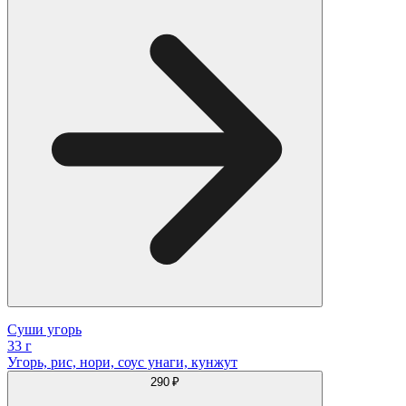
Суши угорь
33 г
Угорь, рис, нори, соус унаги, кунжут
290 ₽