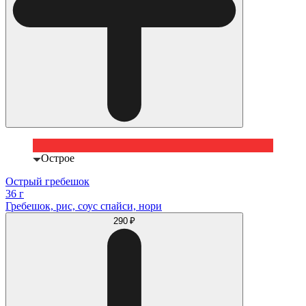
Острое
Острый гребешок
36 г
Гребешок, рис, соус спайси, нори
290 ₽