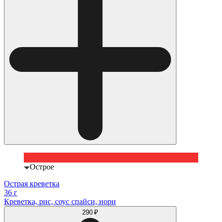
Острое
Острая креветка
36 г
Креветка, рис, соус спайси, нори
290 ₽