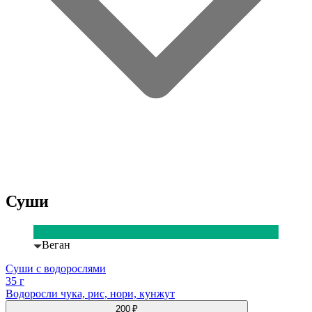
Суши
Веган
Суши с водорослями
35 г
Водоросли чука, рис, нори, кунжут
200 ₽