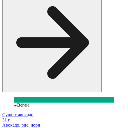
Веган
Суши с авокадо
31 г
Авокадо, рис, нори