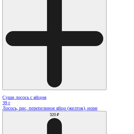
Суши лосось с яйцом
39 г
Лосось, рис, перепелиное яйцо (желток), нори
320 ₽