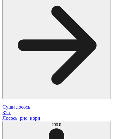
Суши лосось
35 г
Лосось, рис, нори
290 ₽