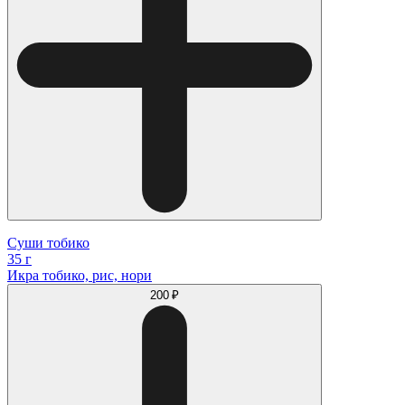
Суши тобико
35 г
Икра тобико, рис, нори
200 ₽