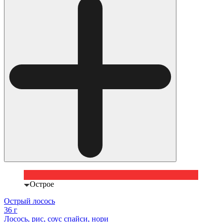
Острое
Острый лосось
36 г
Лосось, рис, соус спайси, нори