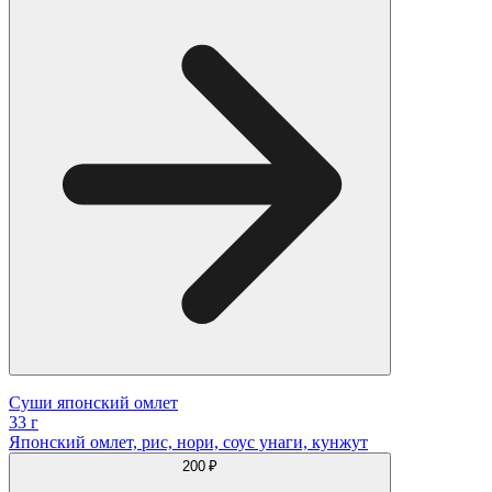
Суши японский омлет
33 г
Японский омлет, рис, нори, соус унаги, кунжут
200 ₽