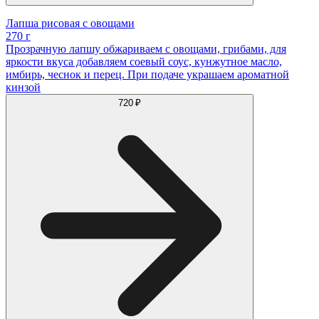
Лапша рисовая с овощами
270 г
Прозрачную лапшу обжариваем с овощами, грибами, для
яркости вкуса добавляем соевый соус, кунжутное масло,
имбирь, чеснок и перец. При подаче украшаем ароматной
кинзой
720 ₽