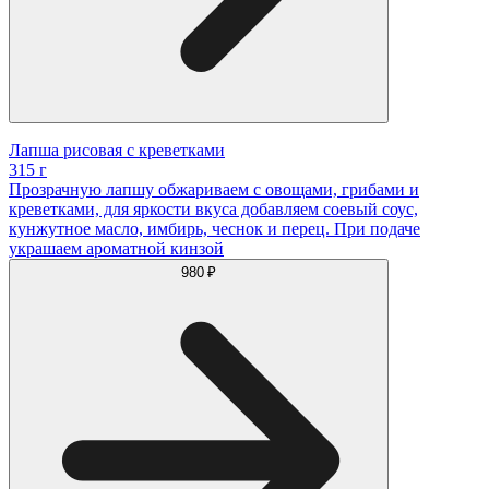
Лапша рисовая с креветками
315 г
Прозрачную лапшу обжариваем с овощами, грибами и
креветками, для яркости вкуса добавляем соевый соус,
кунжутное масло, имбирь, чеснок и перец. При подаче
украшаем ароматной кинзой
980 ₽