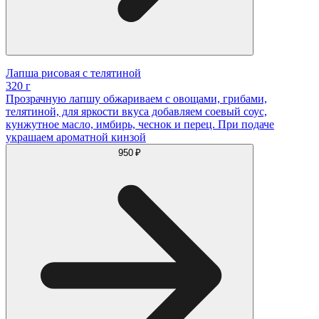
Лапша рисовая с телятиной
320 г
Прозрачную лапшу обжариваем с овощами, грибами,
телятиной, для яркости вкуса добавляем соевый соус,
кунжутное масло, имбирь, чеснок и перец. При подаче
украшаем ароматной кинзой
950 ₽