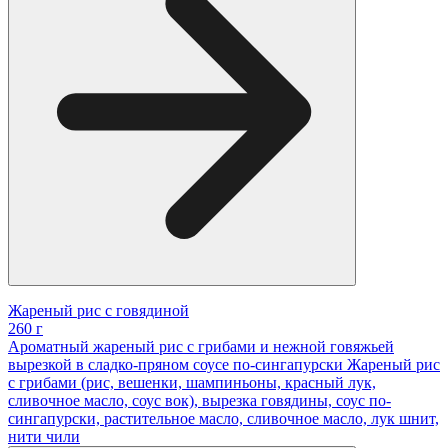
Жареный рис с говядиной
260 г
Ароматный жареный рис с грибами и нежной говяжьей
вырезкой в сладко-пряном соусе по-сингапурски Жареный рис
с грибами (рис, вешенки, шампиньоны, красный лук,
сливочное масло, соус вок), вырезка говядины, соус по-
сингапурски, растительное масло, сливочное масло, лук шнит,
нити чили