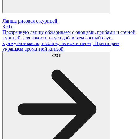
Лапша рисовая с курицей
320 г
Прозрачную лапшу обжариваем с овощами, грибами и сочной
курицей, для яркости вкуса добавляем соевый соус,
кунжутное масло, имбирь, чеснок и перец. При подаче
украшаем ароматной кинзой
820 ₽