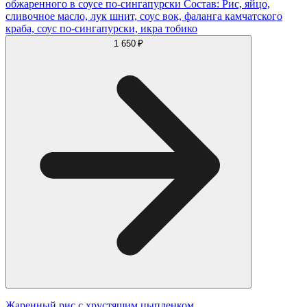
обжаренного в соусе по-сингапурски Состав: Рис, яйцо,
сливочное масло, лук шнит, соус вок, фаланга камчатского
краба, соус по-сингапурски, икра тобико
1 650 ₽
Жаренный рис с хрустящим цыпленком