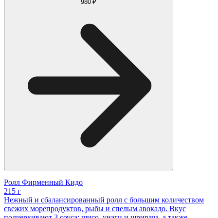
980 ₽
Ролл Фирменный Кидо
215 г
Нежный и сбалансированный ролл с большим количеством
свежих морепродуктов, рыбы и спелым авокадо. Вкус
подчеркивают 3 соуса: шисо, унаги и шрирача, а также