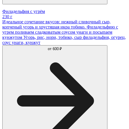
Филадельфия с угрём
230 г
Идеальное сочетание вкусов: нежный сливочный сыр,
копченый угорь и хрустящая икра тобико. Филадельфию с
угрем поливаем сладковатым соусом унаги и посыпаем
кунжутом Угорь, рис, нори, тобико, сыр филадельфия, огурец,
соус унаги, кунжут
от
600 ₽