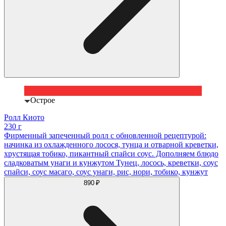
Острое
Ролл Киото
230 г
Фирменный запеченный ролл с обновленной рецептурой:
начинка из охлажденного лосося, тунца и отварной креветки,
хрустящая тобико, пикантный спайси соус. Дополняем блюдо
сладковатым унаги и кунжутом Тунец, лосось, креветки, соус
спайси, соус масаго, соус унаги, рис, нори, тобико, кунжут
890 ₽