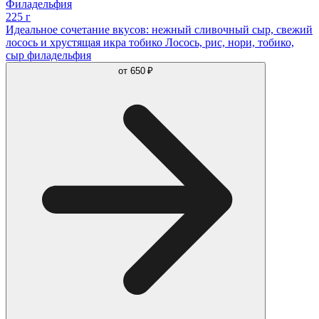
Филадельфия
225 г
Идеальное сочетание вкусов: нежный сливочный сыр, свежий
лосось и хрустящая икра тобико Лосось, рис, нори, тобико,
сыр филадельфия
от
650 ₽