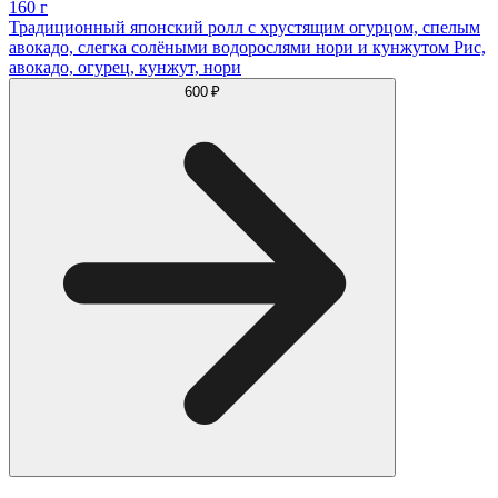
160 г
Традиционный японский ролл с хрустящим огурцом, спелым
авокадо, слегка солёными водорослями нори и кунжутом Рис,
авокадо, огурец, кунжут, нори
600 ₽