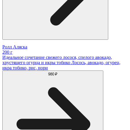
Ролл Аляска
200 г
Идеальное сочетание свежего лосося, спелого авокадо,
хрустящего огурца и икры тобико Лосось, авокадо, огурец,
икра тобико, рис, нори
980 ₽