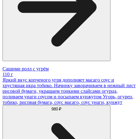
Сашими ролл с угрём
110 г
Яркий вкус копченого угря дополняет масаго соус и
хрустящая икра тобико. Начинку заворачиваем в нежный лист
рисовой бумаги, украшаем тонкими слайсами огурца,
поливаем унаги соусом и посыпаем кунжутом Угорь, огурец,
тобико, рисовая бумага, соус масаго, соус унаги, кунжут
980 ₽