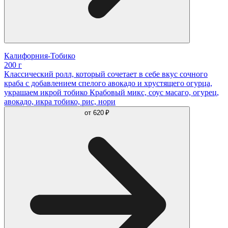
Калифорния-Тобико
200 г
Классический ролл, который сочетает в себе вкус сочного
краба с добавлением спелого авокадо и хрустящего огурца,
украшаем икрой тобико Крабовый микс, соус масаго, огурец,
авокадо, икра тобико, рис, нори
от
620 ₽