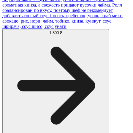
ароматная кинза, а свежесть придают кусочки лайма. Ролл
сбалансирован по вкусу, поэтому шеф не рекомендует
добавлять соевый соус Лосось, гребешок, угорь, краб микс,
авокадо, рис, нори, лайм, тобико, кинза, кунжут, соус
шрирача, соус шисо, соус унаги
1 300 ₽