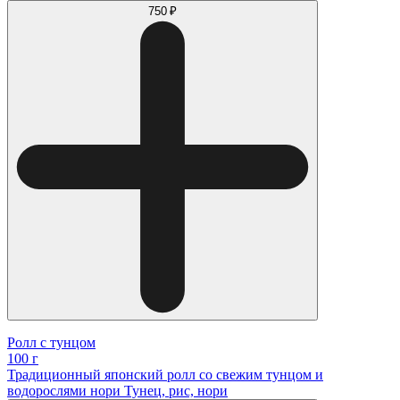
750 ₽
Ролл с тунцом
100 г
Традиционный японский ролл со свежим тунцом и
водорослями нори Тунец, рис, нори