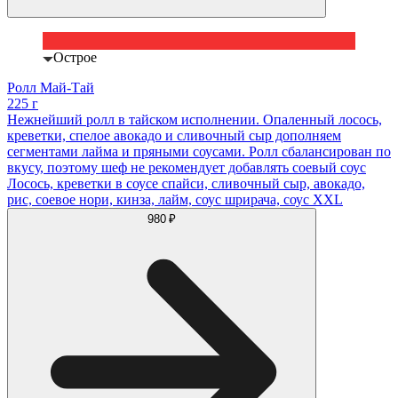
Острое
Ролл Май-Тай
225 г
Нежнейший ролл в тайском исполнении. Опаленный лосось,
креветки, спелое авокадо и сливочный сыр дополняем
сегментами лайма и пряными соусами. Ролл сбалансирован по
вкусу, поэтому шеф не рекомендует добавлять соевый соус
Лосось, креветки в соусе спайси, сливочный сыр, авокадо,
рис, соевое нори, кинза, лайм, соус шрирача, соус XXL
980 ₽