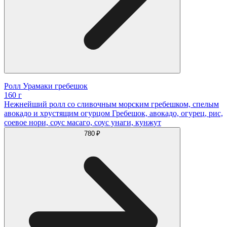
Ролл Урамаки гребешок
160 г
Нежнейший ролл со сливочным морским гребешком, спелым
авокадо и хрустящим огурцом Гребешок, авокадо, огурец, рис,
соевое нори, соус масаго, соус унаги, кунжут
780 ₽