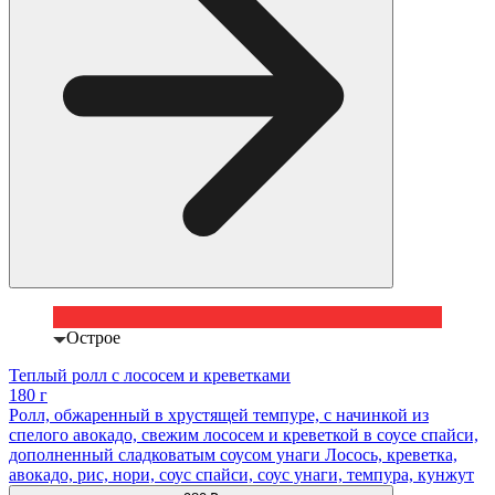
Острое
Теплый ролл с лососем и креветками
180 г
Ролл, обжаренный в хрустящей темпуре, с начинкой из
спелого авокадо, свежим лососем и креветкой в соусе спайси,
дополненный сладковатым соусом унаги Лосось, креветка,
авокадо, рис, нори, соус спайси, соус унаги, темпура, кунжут