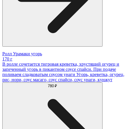
Ролл Урамаки угорь
170 г
В ролле сочетается тигровая креветка, хрустящий огурец и
запеченный угорь в пикантном соусе спайси. При подаче
поливаем сладковатым соусом унаги Угорь, креветка, огурец,
рис, нори, соус масаго, соус спайси, соус унаги, кунжут
780 ₽